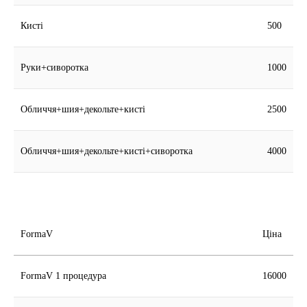
Кисті
500
Руки+сиворотка
1000
Обличчя+шия+декольте+кисті
2500
Обличчя+шия+декольте+кисті+сиворотка
4000
FormaV
Ціна
FormaV 1 процедура
16000