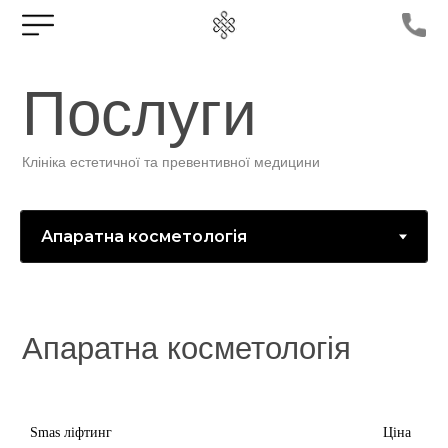
Про клініку
Ціни на послуги
Спеціалісти
UA
Послуги
+38 095 577-5000
Інші оператори
Клініка естетичної та превентивної медицини
вул. Данілевського, 22
Прокласти маршрут
Апаратна косметологія
Smas ліфтинг
Ціна