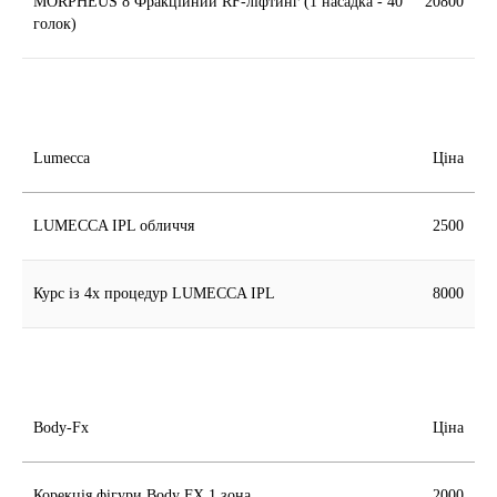
MORPHEUS 8 Фракційний RF-ліфтинг (1 насадка - 40
20800
голок)
Lumecca
Ціна
LUMECCA IPL обличчя
2500
Курс із 4х процедур LUMECCA IPL
8000
Body-Fx
Ціна
Корекція фігури Body FX 1 зона
2000