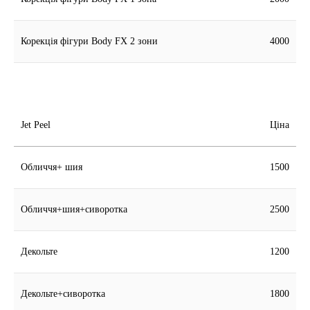
Корекція фігури Body FX 2 зони
4000
Jet Peel
Ціна
Обличчя+ шия
1500
Обличчя+шия+сиворотка
2500
Декольте
1200
Декольте+сиворотка
1800