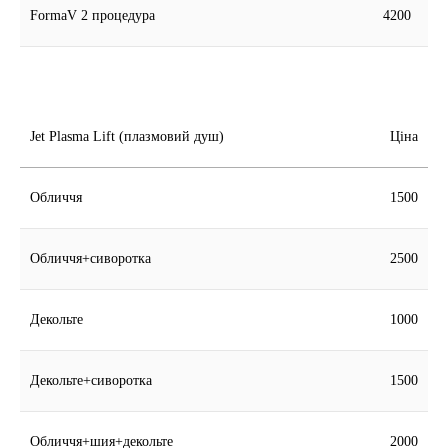
FormaV 2 процедура
4200
Jet Plasma Lift (плазмовий душ)
Ціна
Обличчя
1500
Обличчя+сиворотка
2500
Декольте
1000
Декольте+сиворотка
1500
Обличчя+шия+декольте
2000