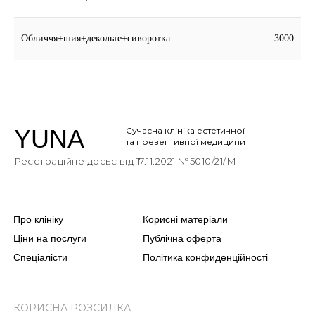
Обличчя+шия+декольте+сиворотка
3000
YUNA
Сучасна клініка естетичної
Турбота про себе
Естетична медицина
Макіяж
Консультація лікарів
та превентивної медицини
Реєстраційне досьє від 17.11.2021 №5010/21/М
Про клініку
Корисні матеріали
Ціни на послуги
Публічна оферта
Спеціалісти
Політика конфиденційності
КОРИСНА РОЗСИЛКА