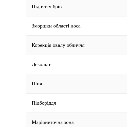
Підняття брів
Зморшки області носа
Корекція овалу обличчя
Декольте
Шия
Пiдборiддя
Маріонеточна зона