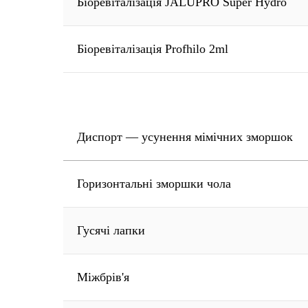
Біоревіталізація JALUPRO Super Hydro
Біоревіталізація Profhilo 2ml
Диспорт — усунення мімічних зморшок
Горизонтальні зморшки чола
Гусячі лапки
Міжбрів'я