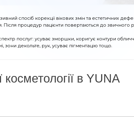
азивний спосіб корекції вікових змін та естетичних деф
ія. Після процедур пацієнти повертаються до звичного р
 спектр послуг: усуває зморшки, коригує контури обли
, зони декольте, рук, усуває пігментацію тощо.
ї косметології в YUNA