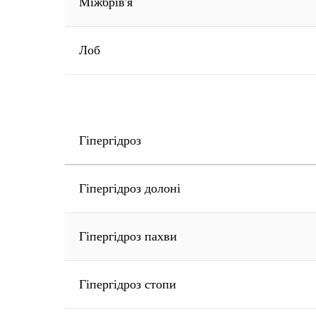
Міжбрів'я
Лоб
Гіпергідроз
Гіпергідроз долоні
Гіпергідроз пахви
Гіпергідроз стопи