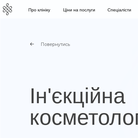
Про клініку
Ціни на послуги
Спеціалісти
Повернутись
Ін'єкційна
косметолог