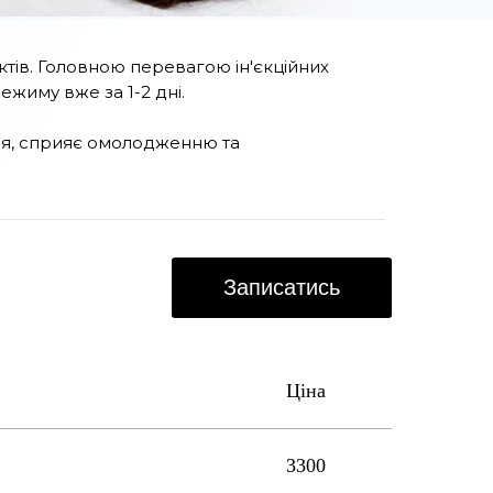
ектів. Головною перевагою ін'єкційних
ежиму вже за 1-2 дні.
ччя, сприяє омолодженню та
Записатись
Ціна
3300