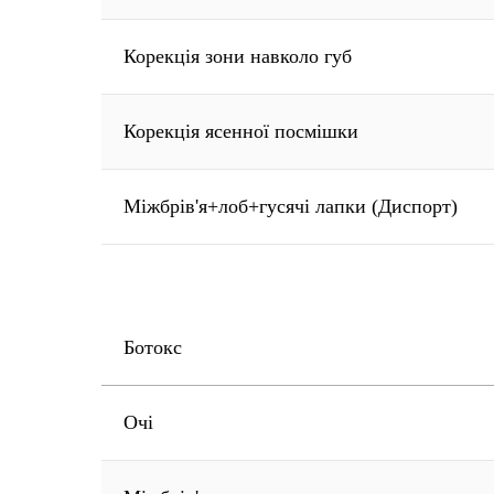
Корекція зони навколо губ
Корекція ясенної посмішки
Міжбрів'я+лоб+гусячі лапки (Диспорт)
Ботокс
Очі