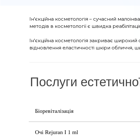
Ін'єкційна косметологія – сучасний малоінв
методів в косметології є швидка реабілітац
Ін'єкційна косметологія закриває широкий
відновлення еластичності шкіри обличчя, шиї
Послуги естетично
Біоревіталізація
Очі Rejuran I 1 ml