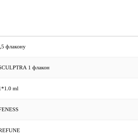
,5 флакону
м SCULPTRA 1 флакон
1*1.0 ml
м FENESS
м REFUNE