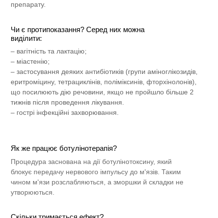
препарату.
Чи є протипоказання? Серед них можна
виділити:
– вагітність та лактацію;
– міастенію;
– застосування деяких антибіотиків (групи аміноглікозидів,
еритроміцину, тетрациклінів, поліміксинів, фторхінолонів),
що посилюють дію речовини, якщо не пройшло більше 2
тижнів після проведення лікування.
– гострі інфекційні захворювання.
Як же працює ботулінотерапія?
Процедура заснована на дії ботулінотоксину, який
блокує передачу нервового імпульсу до м'язів. Таким
чином м'язи розслабляються, а зморшки й складки не
утворюються.
Скільки тримається ефект?