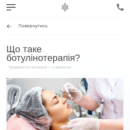
Про клініку
Ціни на послуги
Спеціалісти
UA
Повернутись
+38 095 577-5000
Інші оператори
Що таке
ботулінотерапія?
Тривалість читання — 2 хвилини
вул. Данілевського, 22
Прокласти маршрут