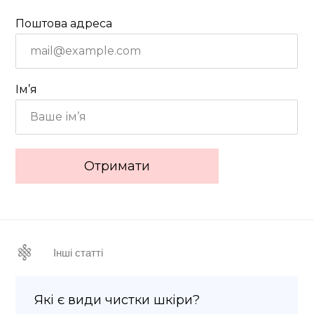
Поштова адреса
Інші статті
Наша
здор
емоці
Ім’я
Які є види чистки шкіри?
Детальніше
Отримати
Що таке демодекс?
Детальніше
Де
пр
Інші статті
Які є види чистки шкіри?