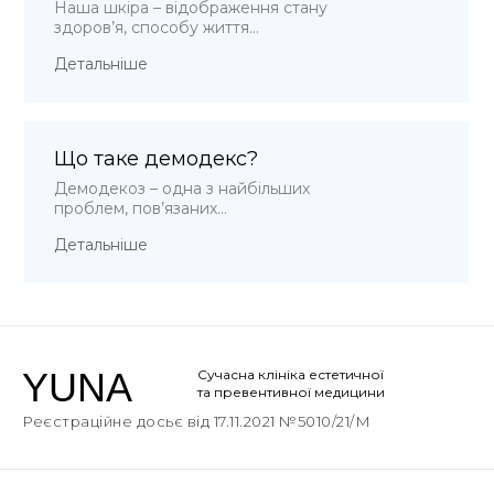
Наша шкіра – відображення стану
здоров’я, способу життя...
Детальніше
Що таке демодекс?
Демодекоз – одна з найбільших
проблем, пов’язаних...
Детальніше
YUNA
Сучасна клініка естетичної
та превентивної медицини
Реєстраційне досьє від 17.11.2021 №5010/21/М